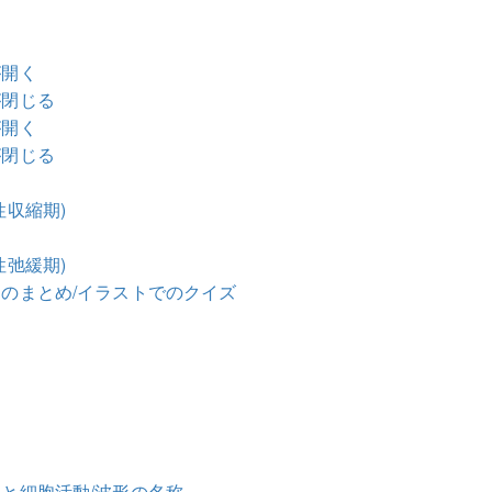
が開く
が閉じる
が開く
が閉じる
性収縮期)
性弛緩期)
きのまとめ/イラストでのクイズ
形と細胞活動/波形の名称