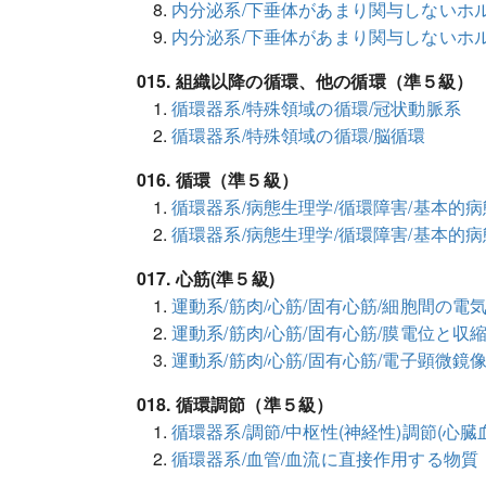
内分泌系/下垂体があまり関与しないホ
内分泌系/下垂体があまり関与しないホ
015. 組織以降の循環、他の循環（準５級）
循環器系/特殊領域の循環/冠状動脈系
循環器系/特殊領域の循環/脳循環
016. 循環（準５級）
循環器系/病態生理学/循環障害/基本的
循環器系/病態生理学/循環障害/基本的
017. 心筋(準５級)
運動系/筋肉/心筋/固有心筋/細胞間の電
運動系/筋肉/心筋/固有心筋/膜電位と収
運動系/筋肉/心筋/固有心筋/電子顕微鏡
018. 循環調節（準５級）
循環器系/調節/中枢性(神経性)調節(心臓
循環器系/血管/血流に直接作用する物質