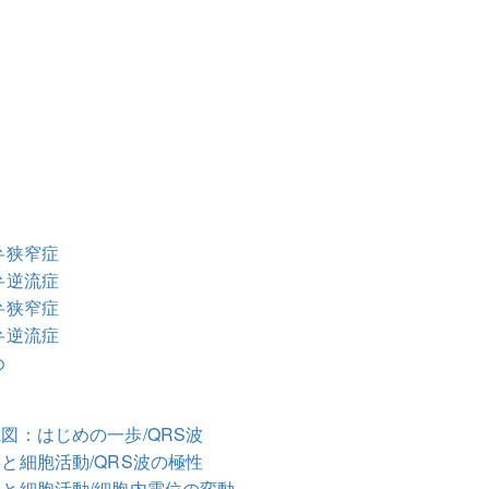
ン
い
い
い
い
弁狭窄症
弁逆流症
弁狭窄症
弁逆流症
め
電図：はじめの一歩/QRS波
形と細胞活動/QRS波の極性
形と細胞活動/細胞内電位の変動