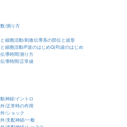
軸
拍数/測り方
波形と細胞活動/刺激伝導系の部位と波形
形と細胞活動/P波のはじめQ(R)波のはじめ
室伝導時間/測り方
室伝導時間/正常値
運動神経/イントロ
筋外/正常時の作用
筋外/ショック
外/支配神経/一般
筋外/支配神経/トーヌス