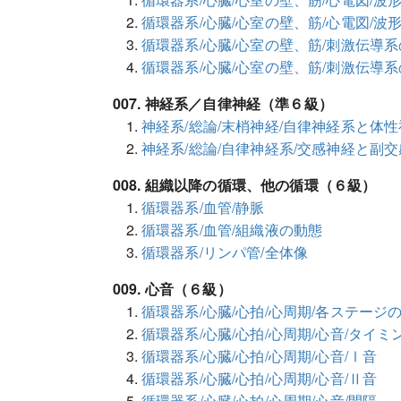
循環器系/心臓/心室の壁、筋/心電図/波
循環器系/心臓/心室の壁、筋/刺激伝導
循環器系/心臓/心室の壁、筋/刺激伝導
007. 神経系／自律神経（準６級）
神経系/総論/末梢神経/自律神経系と体
神経系/総論/自律神経系/交感神経と副
008. 組織以降の循環、他の循環（６級）
循環器系/血管/静脈
循環器系/血管/組織液の動態
循環器系/リンパ管/全体像
009. 心音（６級）
循環器系/心臓/心拍/心周期/各ステージ
循環器系/心臓/心拍/心周期/心音/タイミ
循環器系/心臓/心拍/心周期/心音/Ⅰ音
循環器系/心臓/心拍/心周期/心音/Ⅱ音
循環器系/心臓/心拍/心周期/心音/間隔