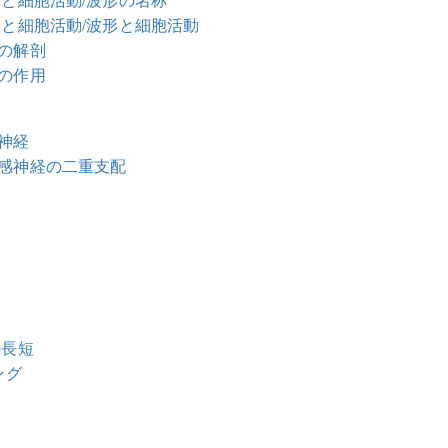
形と細胞活動/波形と細胞活動
系の解剖
系の作用
性神経
交感神経の二重支配
の長短
ング