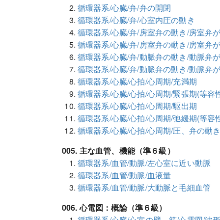
循環器系/心臓/弁/弁の開閉
循環器系/心臓/弁/心室内圧の動き
循環器系/心臓/弁/房室弁の動き/房室弁
循環器系/心臓/弁/房室弁の動き/房室弁
循環器系/心臓/弁/動脈弁の動き/動脈弁
循環器系/心臓/弁/動脈弁の動き/動脈弁
循環器系/心臓/心拍/心周期/充満期
循環器系/心臓/心拍/心周期/緊張期(等容
循環器系/心臓/心拍/心周期/駆出期
循環器系/心臓/心拍/心周期/弛緩期(等容
循環器系/心臓/心拍/心周期/圧、弁の動
005. 主な血管、機能（準６級）
循環器系/血管/動脈/左心室に近い動脈
循環器系/血管/動脈/血液量
循環器系/血管/動脈/大動脈と毛細血管
006. 心電図：概論（準６級）
循環器系/心臓/心室の壁、筋/心電図/波