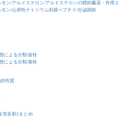
ルモン/アルドステロン/アルドステロンの標的臓器・作用２
ルモン/心房性ナトリウム利尿ペプチド/分泌調節
病態による分類/血栓
病態による分類/塞栓
気的性質
縮
像
血管反射)/まとめ