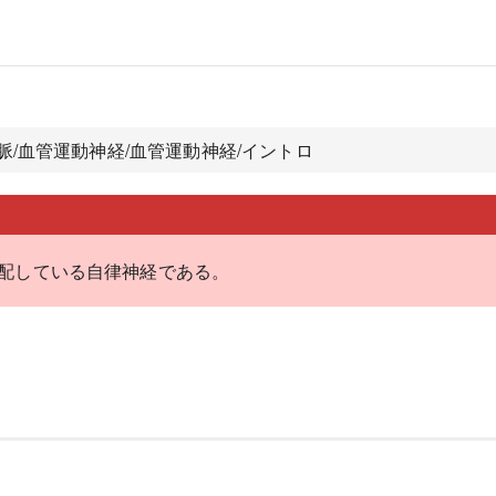
動脈/血管運動神経/血管運動神経/イントロ
配している自律神経である。