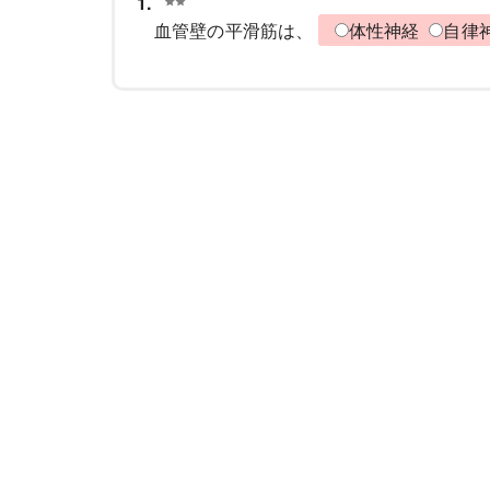
1.
血管壁の平滑筋は、
体性神経
自律