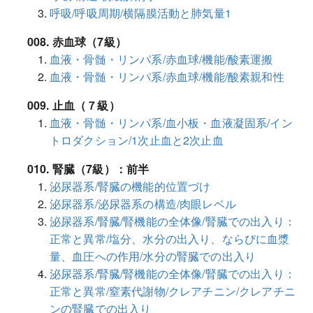
呼吸/呼吸周期/横隔膜活動と肺気量1
008. 赤血球（7級）
血液・骨髄・リンパ系/赤血球/機能/酸素運搬
血液・骨髄・リンパ系/赤血球/機能/酸素親和性
009. 止血（７級）
血液・骨髄・リンパ系/血小板・血液凝固系/イン
トロダクション/1次止血と2次止血
010. 腎臓（7級）：前半
泌尿器系/腎臓の機能的位置づけ
泌尿器系/泌尿器系の構造/肉眼レベル
泌尿器系/腎臓/腎機能の全体像/腎臓での出入り：
正常と異常/塩分、水分の出入り、ならびに血漿
量、血圧への作用/水分の腎臓での出入り
泌尿器系/腎臓/腎機能の全体像/腎臓での出入り：
正常と異常/窒素代謝物/クレアチニン/クレアチニ
ンの腎臓での出入り