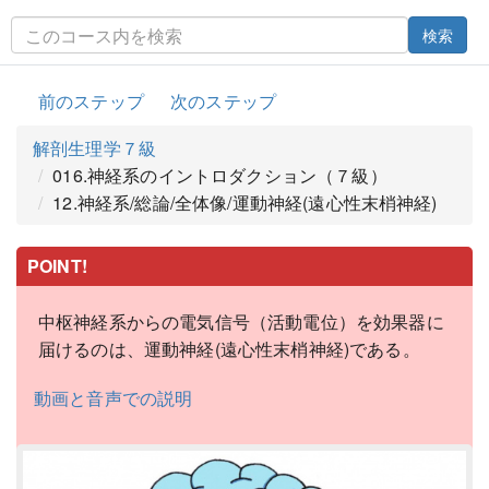
検索
前のステップ
次のステップ
解剖生理学７級
016.神経系のイントロダクション（７級）
12.神経系/総論/全体像/運動神経(遠心性末梢神経)
POINT!
中枢神経系からの電気信号（活動電位）を効果器に
届けるのは、運動神経(遠心性末梢神経)である。
動画と音声での説明