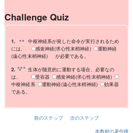
Challenge Quiz
1.
中枢神経系が発した命令が実行されるため
には、
感覚神経(求心性末梢神経)
運動神経
(遠心性末梢神経)
が必要である。
2.
生体が随意的に運動する場合、必要なの
は、
受容器
感覚神経(求心性末梢神経)
中枢神経系
運動神経(遠心性末梢神経)
効果器
である。
前のステップ
次のステップ
本教材の著作権