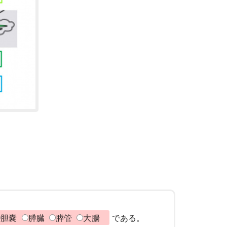
胆嚢
膵臓
膵管
大腸
である。