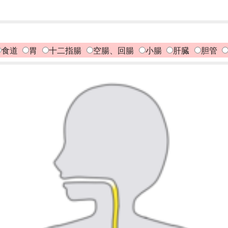
食道
胃
十二指腸
空腸、回腸
小腸
肝臓
胆管