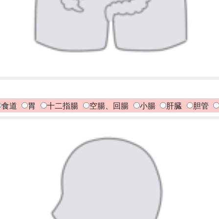
食道
胃
十二指腸
空腸、回腸
小腸
肝臓
胆管