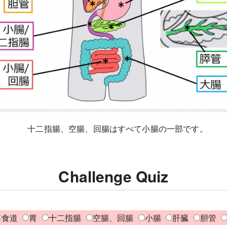
十二指腸、空腸、回腸はすべて小腸の一部です。
Challenge Quiz
食道
胃
十二指腸
空腸、回腸
小腸
肝臓
胆管