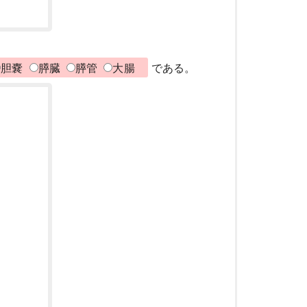
胆嚢
膵臓
膵管
大腸
である。