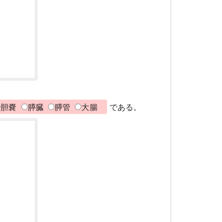
胆嚢
膵臓
膵管
大腸
である。