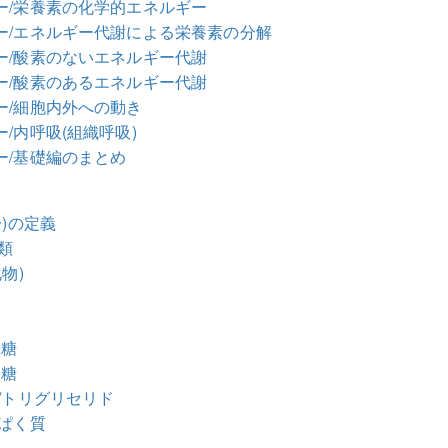
ー/栄養素の化学的エネルギー
ー/エネルギー代謝による栄養素の分解
ー/酸素のないエネルギー代謝
ー/酸素のあるエネルギー代謝
ー/細胞内外への動き
/内呼吸(組織呼吸)
ー/基礎編のまとめ
分)の定義
類
物)
単糖
多糖
/トリグリセリド
んぱく質