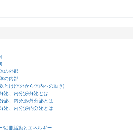
向
向
人体の外部
人体の内部
吸収とは(体外から体内への動き)
外分泌、内分泌/分泌とは
外分泌、内分泌/外分泌とは
外分泌、内分泌/内分泌とは
ー/細胞活動とエネルギー