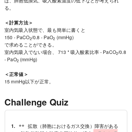
ば、肺胞低換気、吸入酸素濃度の低下などが考えられ
る。
＜計算方法＞
室内気吸入状態で、最も簡単に書くと
150 - PaCO
/0.8 - PaO
(mmHg)
2
2
で求めることができる。
室内気吸入でない場合、 713 * 吸入酸素比率 - PaCO
/0.8
2
- PaO
(mmHg)
2
＜正常値＞
15 mmHg以下が正常。
Challenge Quiz
1.
拡散（肺胞におけるガス交換）障害がある