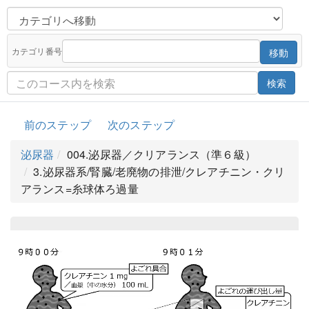
カテゴリ番号
移動
検索
前のステップ
次のステップ
泌尿器
004.泌尿器／クリアランス（準６級）
3.泌尿器系/腎臓/老廃物の排泄/クレアチニン・クリ
アランス=糸球体ろ過量