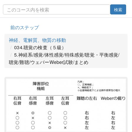
検索
前のステップ
神経、電解質、物質の移動
034.聴覚の検査（５級）
5.神経系/感覚/体性感覚/特殊感覚/聴覚・平衡感覚/
聴覚/難聴/ウェバーWeber試験/まとめ