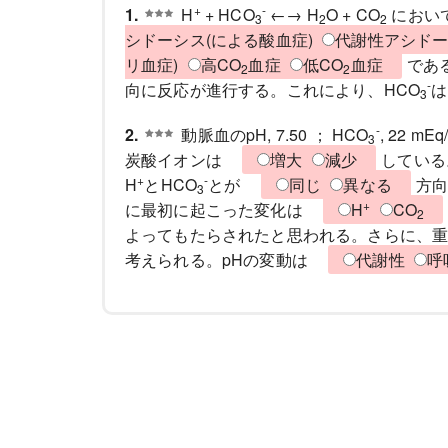
+
-
1.
H
+ HCO
←→ H
O + CO
におい
3
2
2
シドーシス(による酸血症)
代謝性アシドー
リ血症)
高CO
血症
低CO
血症
であ
2
2
-
向に反応が進行する。これにより、HCO
3
-
2.
動脈血のpH, 7.50 ； HCO
, 22 mEq
3
炭酸イオンは
増大
減少
している
+
-
H
とHCO
とが
同じ
異なる
方
3
+
に最初に起こった変化は
H
CO
2
よってもたらされたと思われる。さらに、
考えられる。pHの変動は
代謝性
呼