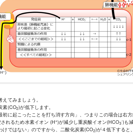
考えてみましょう。
素(CO
)が低下します。
2
最初に起こったことを打ち消す方向」、つまりこの場合は右方
+
-
されるため水素イオン (H
)が減少し重炭酸イオン(HCO
)も
3
けではない」のですから、二酸化炭素(CO
)が４低下すると
2