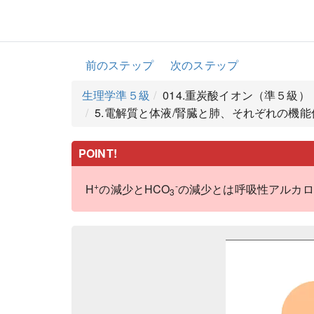
前のステップ
次のステップ
生理学準５級
014.重炭酸イオン（準５級）
5.電解質と体液/腎臓と肺、それぞれの機能
POINT!
+
-
H
の減少とHCO
の減少とは呼吸性アルカロ
3