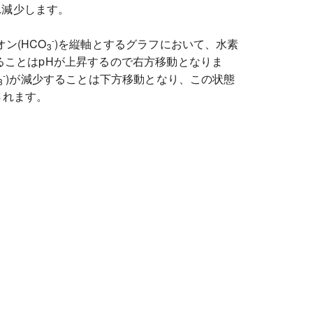
れ減少します。
-
ン(HCO
)を縦軸とするグラフにおいて、水素
3
ることはpHが上昇するので右方移動となりま
-
)が減少することは下方移動となり、この状態
3
されます。