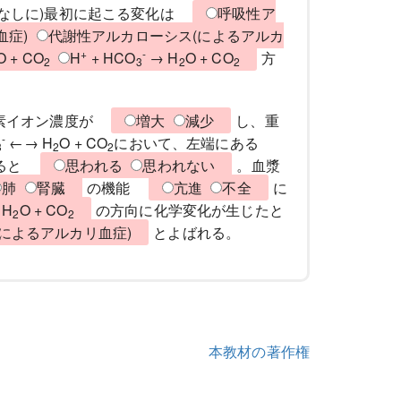
用なしに)最初に起こる変化は
呼吸性ア
血症)
代謝性アルカローシス(によるアルカ
+
-
O + CO
H
+ HCO
→ H
O + CO
方
2
3
2
2
も水素イオン濃度が
増大
減少
し、重
-
←→ H
O + CO
において、左端にある
3
2
2
あると
思われる
思われない
。血漿
肺
腎臓
の機能
亢進
不全
に
 H
O + CO
の方向に化学変化が生じたと
2
2
によるアルカリ血症)
とよばれる。
本教材の著作権