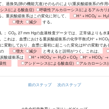
て、過換気(肺の機能亢進)そのものにより(重炭酸緩衝系の作
シス(による酸血症)
呼吸性アルカローシス(によるアルカリ
+
-
る。重炭酸緩衝系はこの変化に対して、
H
+ HCO
← H
3
2
は
増大
減少
する。
/L ； CO
, 27 mm Hgの血液検査データでは、正常値より
2
+
。これは、血漿における重炭酸緩衝系の化学平衡式H
+ HCO
+
向に変動しており、血漿に最初に起こった変化はH
の変動で
の
増大
減少
と考えると説明がつく。これは、
+
-
+
-
重炭酸緩衝系は
H
+ HCO
← H
O + CO
H
+ HCO
→
3
2
2
3
吸性
アシドーシス(による酸血症)
アルカローシス(
前のステップ
次のステップ
©生命科学教育シェアリンググループ