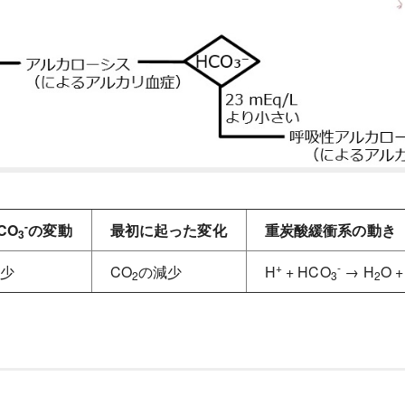
-
CO
の変動
最初に起った変化
重炭酸緩衝系の動き
3
+
-
少
CO
の減少
H
+ HCO
→ H
O +
2
3
2