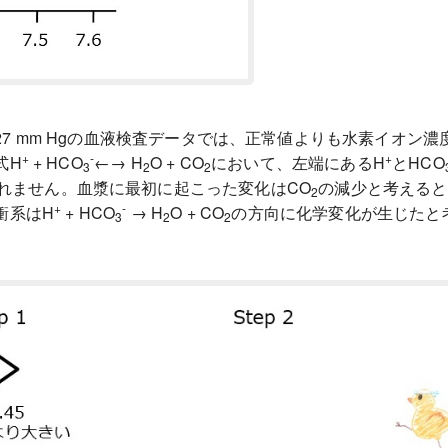
 27 mm Hgの血液検査データでは、正常値よりも水素イオ
+
-
+
式H
+ HCO
←→ H
O + CO
において、左端にあるH
とHCO
3
2
2
れません。血漿に最初に起こった変化はCO
の減少と考えると
2
+
-
衝系はH
+ HCO
→ H
O + CO
の方向に化学変化が生じたと
3
2
2