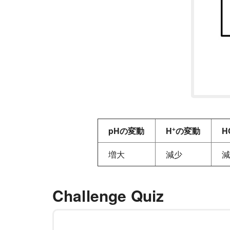
+
pHの変動
H
の変動
H
増大
減少
減
Challenge Quiz