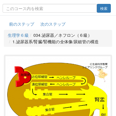
検索
前のステップ
次のステップ
生理学６級
034.泌尿器／ネフロン（６級）
1.泌尿器系/腎臓/腎機能の全体像/尿細管の構造