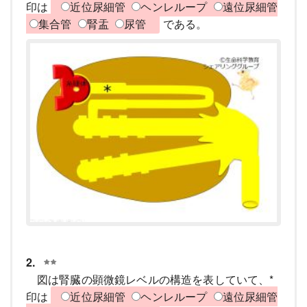
印は
近位尿細管
ヘンレループ
遠位尿細管
集合管
腎盂
尿管
である。
2.
図は腎臓の顕微鏡レベルの構造を表していて、*
印は
近位尿細管
ヘンレループ
遠位尿細管