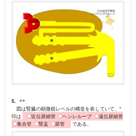
5.
図は腎臓の顕微鏡レベルの構造を表していて、*
印は
近位尿細管
ヘンレループ
遠位尿細管
集合管
腎盂
尿管
である。