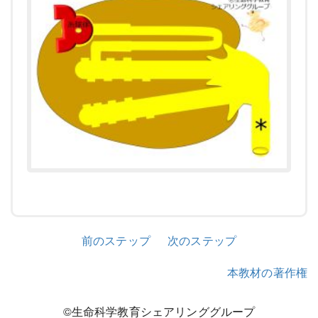
前のステップ
次のステップ
本教材の著作権
©生命科学教育シェアリンググループ