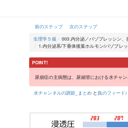
前のステップ
次のステップ
生理学５級
003.内分泌／バゾプレッシン、
1.内分泌系/下垂体後葉ホルモン/バゾプレッシン、抗
POINT!
尿崩症の主病態は、尿細管における水チャン
水チャンネルの調節_まとめ
と
負のフィード