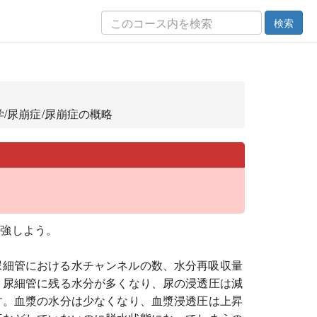
検索
生理学/尿崩症/尿崩症の概略
勉強しよう。
尿細管における水チャンネルの数、水分再吸収量
、尿細管に残る水分が多くなり、尿の浸透圧は減
す。血漿の水分は少なくなり、血漿浸透圧は上昇