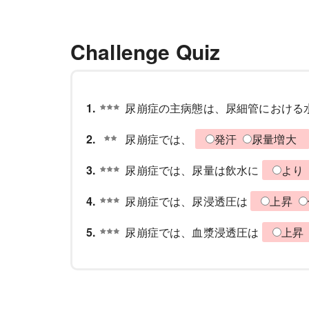
Challenge Quiz
1.
尿崩症の主病態は、尿細管における
2.
尿崩症では、
発汗
尿量増大
3.
尿崩症では、尿量は飲水に
より
4.
尿崩症では、尿浸透圧は
上昇
5.
尿崩症では、血漿浸透圧は
上昇