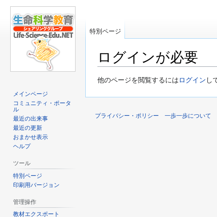
特別ページ
ログインが必要
ナ
検
他のページを閲覧するには
ログイン
し
ビ
索
メインページ
ゲ
に
コミュニティ・ポータ
ル
ー
移
プライバシー・ポリシー
一歩一歩について
最近の出来事
シ
動
最近の更新
ョ
おまかせ表示
ン
ヘルプ
に
ツール
移
動
特別ページ
印刷用バージョン
管理操作
教材エクスポート