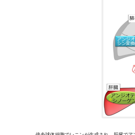
傍糸球体細胞でレニンが生成され、肝臓でア