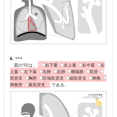
8.
図の*印は、
右下葉
右上葉
右中葉
左
上葉
左下葉
右肺
左肺
横隔膜
気管
気管支
胸腔
区域気管支
細気管支
肺胞
肺胞管
葉気管支
である。