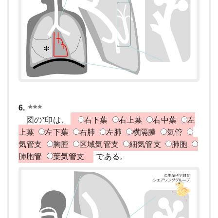
6.
図の*印は、
右下葉
右上葉
右中葉
左
上葉
左下葉
右肺
左肺
横隔膜
気管
気管支
胸腔
区域気管支
細気管支
肺胞
肺胞管
葉気管支
である。