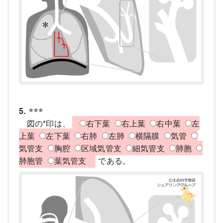
5.
図の*印は、
右下葉
右上葉
右中葉
左
上葉
左下葉
右肺
左肺
横隔膜
気管
気管支
胸腔
区域気管支
細気管支
肺胞
肺胞管
葉気管支
である。