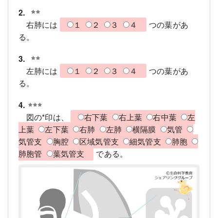
2.
右肺には
１
２
３
４
つの葉があ
る。
3.
左肺には
１
２
３
４
つの葉があ
る。
4.
図の*印は、
右下葉
右上葉
右中葉
左
上葉
左下葉
右肺
左肺
横隔膜
気管
気管支
胸腔
区域気管支
細気管支
肺胞
肺胞管
葉気管支
である。