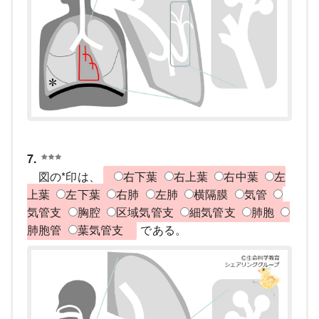
7.
図の*印は、
右下葉
右上葉
右中葉
左
上葉
左下葉
右肺
左肺
横隔膜
気管
気管支
胸腔
区域気管支
細気管支
肺胞
肺胞管
葉気管支
である。