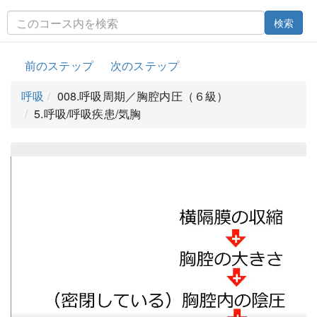
検索
前のステップ
次のステップ
呼吸
008.呼吸周期／胸腔内圧（６級）
5.呼吸/呼吸疾患/気胸