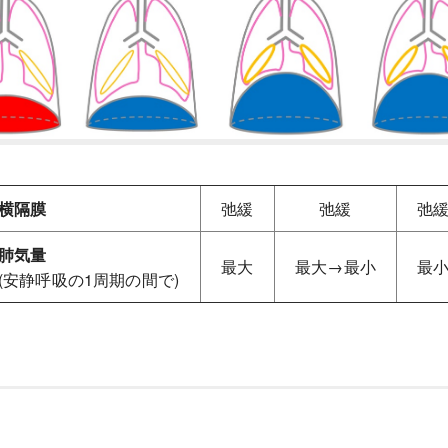
横隔膜
弛緩
弛緩
弛
肺気量
最大
最大→最小
最
(安静呼吸の1周期の間で)