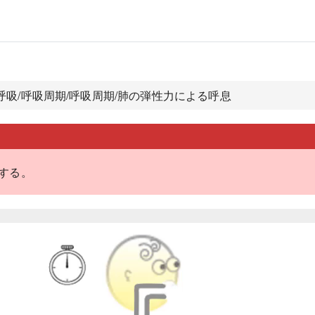
.呼吸/呼吸周期/呼吸周期/肺の弾性力による呼息
する。