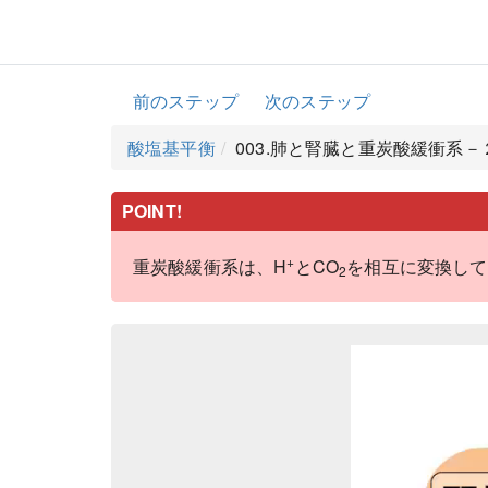
前のステップ
次のステップ
酸塩基平衡
003.肺と腎臓と重炭酸緩衝系
POINT!
+
重炭酸緩衝系は、H
とCO
を相互に変換して
2