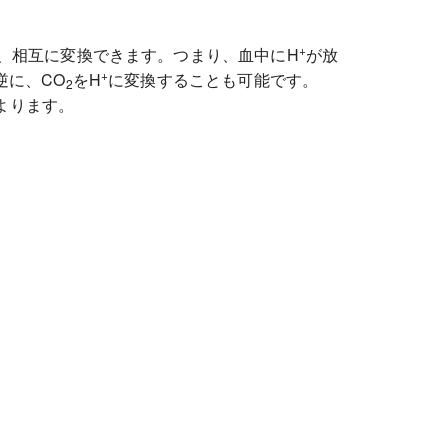
+
、相互に変換できます。つまり、血中にH
が放
+
逆に、CO
をH
に変換することも可能です。
2
よります。