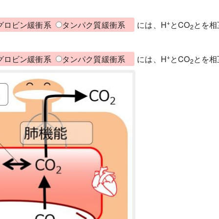
+
グロビン緩衝系
タンパク質緩衝系
には、H
とCO
とを相
2
+
グロビン緩衝系
タンパク質緩衝系
には、H
とCO
とを相
2