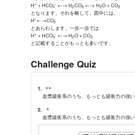
+
-
H
+ HCO
←→ H
CO
←→ H
O + CO
3
2
3
2
2
となります。それを略して、図中には、
+
H
←→CO
2
とあらわします。一歩一歩では
+
-
H
+ HCO
←→ H
O + CO
3
2
2
と記載することがもっとも多いです。
Challenge Quiz
1.
血漿緩衝系のうち、もっとも緩衝力の
2.
血漿緩衝系のうち、もっとも緩衝力の