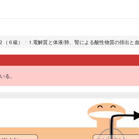
－２（６級）
1.電解質と体液/肺、腎による酸性物質の排出と
いる。