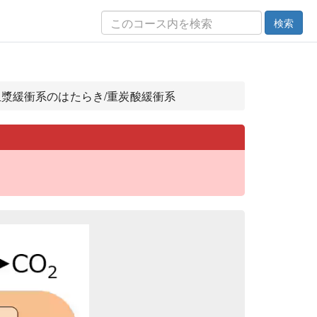
検索
血漿緩衝系のはたらき/重炭酸緩衝系