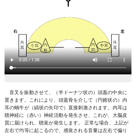
音叉を振動させて、（半ドーナツ状の）頭蓋の中央に
置きます。これにより、頭蓋骨を介して（円錐状の）内
耳の蝸牛が（縞状の矢印で）直接刺激されます。内耳は
聴神経に（赤い）神経活動を発生させ、これが、大脳皮
質に届けられ、聴覚が発生します。 正常な場合、上記が
左右で均等に起こるので、感覚される音量は左右で偏り