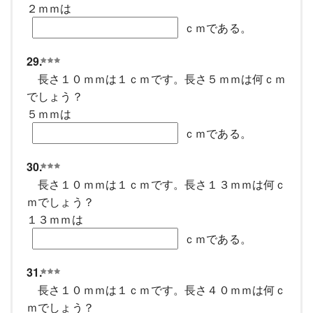
２ｍｍは
ｃｍである。
29.
長さ１０ｍｍは１ｃｍです。長さ５ｍｍは何ｃｍ
でしょう？
５ｍｍは
ｃｍである。
30.
長さ１０ｍｍは１ｃｍです。長さ１３ｍｍは何ｃ
ｍでしょう？
１３ｍｍは
ｃｍである。
31.
長さ１０ｍｍは１ｃｍです。長さ４０ｍｍは何ｃ
ｍでしょう？