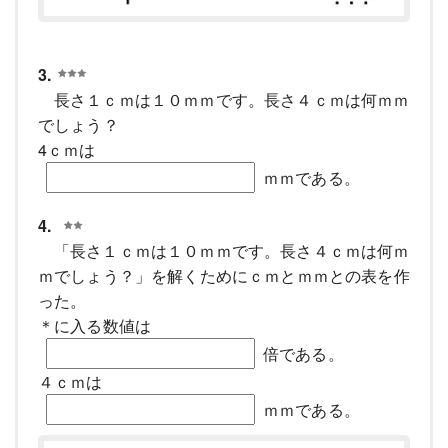
3.
長さ１ｃｍは１０ｍｍです。長さ４ｃｍは何ｍｍ
でしょう？
4ｃｍは
ｍｍである。
4.
「長さ１ｃｍは１０ｍｍです。長さ４ｃｍは何ｍ
ｍでしょう？」を解くためにｃｍとｍｍとの表を作
った。
＊に入る数値は
倍である。
４ｃｍは
ｍｍである。