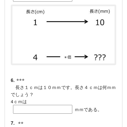
6.
長さ１ｃｍは１０ｍｍです。長さ４ｃｍは何ｍｍ
でしょう？
4ｃｍは
ｍｍである。
7.