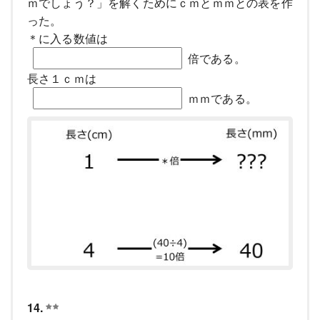
ｍでしょう？」を解くためにｃｍとｍｍとの表を作
った。
＊に入る数値は
倍である。
長さ１ｃｍは
ｍｍである。
14.