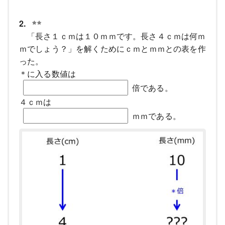
2.
「長さ１ｃｍは１０ｍｍです。長さ４ｃｍは何ｍ
ｍでしょう？」を解くためにｃｍとｍｍとの表を作
った。
＊に入る数値は
倍である。
４ｃｍは
ｍｍである。