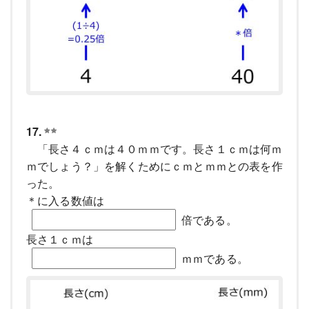
17.
「長さ４ｃｍは４０ｍｍです。長さ１ｃｍは何ｍ
ｍでしょう？」を解くためにｃｍとｍｍとの表を作
った。
＊に入る数値は
倍である。
長さ１ｃｍは
ｍｍである。