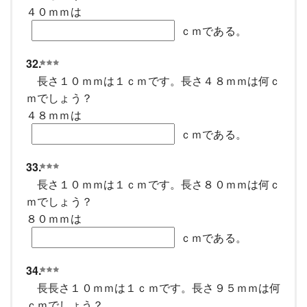
４０ｍｍは
ｃｍである。
32.
長さ１０ｍｍは１ｃｍです。長さ４８ｍｍは何ｃ
ｍでしょう？
４８ｍｍは
ｃｍである。
33.
長さ１０ｍｍは１ｃｍです。長さ８０ｍｍは何ｃ
ｍでしょう？
８０ｍｍは
ｃｍである。
34.
長長さ１０ｍｍは１ｃｍです。長さ９５ｍｍは何
ｃｍでしょう？