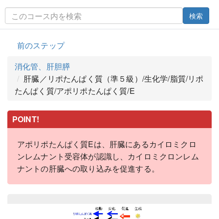
検索
前のステップ
消化管、肝胆膵
肝臓／リポたんぱく質（準５級）/生化学/脂質/リポ
たんぱく質/アポリポたんぱく質/E
POINT!
アポリポたんぱく質Eは、肝臓にあるカイロミクロ
ンレムナント受容体が認識し、カイロミクロンレム
ナントの肝臓への取り込みを促進する。