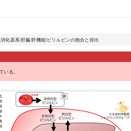
1.消化器系/肝臓/肝機能/ビリルビンの抱合と排出
ている。