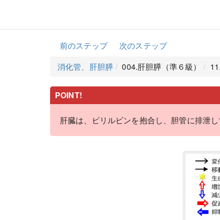
前のステップ
次のステップ
消化管、肝胆膵
004.肝胆膵（準６級）
1
POINT!
肝臓は、ビリルビンを抱合し、胆管に排泄し