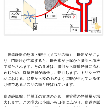
腹壁静脈の怒張・蛇行（メズサの頭）：肝硬変がによ
り、門脈圧が亢進すると、肝円索が肝臓から臍部へ血液
で満たされます。その血液は、臍部から腹壁静脈に流れ
込むため、腹壁静脈が怒張し、蛇行します。ギリシャ神
話における、頭皮から髪の毛のように蛇が生えている化
け物であるメズサの頭と呼ばれています。
食道静脈瘤：門脈圧の亢進のため、腸管壁の静脈量が増
大します。この増大は小腸から口側に広がり、食道静脈