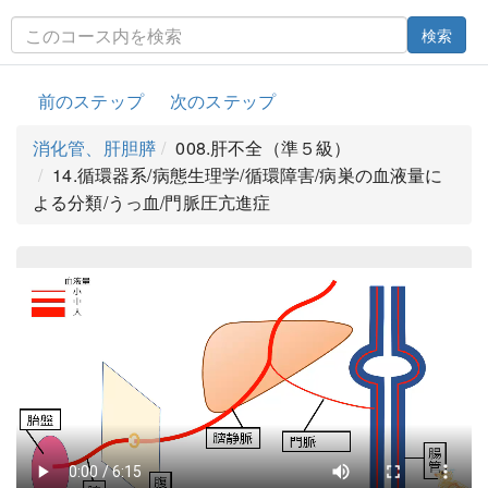
検索
前のステップ
次のステップ
消化管、肝胆膵
008.肝不全（準５級）
14.循環器系/病態生理学/循環障害/病巣の血液量に
よる分類/うっ血/門脈圧亢進症