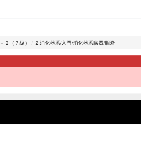
礎－２（７級）
2.消化器系/入門/消化器系臓器/胆嚢