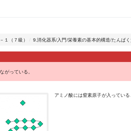
礎－１（７級）
9.消化器系/入門/栄養素の基本的構造/たんぱ
つながっている。
アミノ酸には窒素原子が入っている