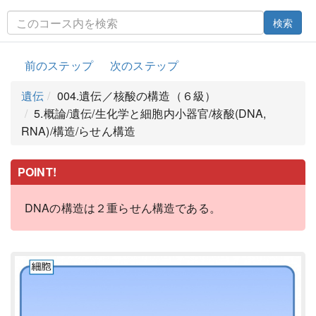
検索
前のステップ
次のステップ
遺伝
004.遺伝／核酸の構造（６級）
5.概論/遺伝/生化学と細胞内小器官/核酸(DNA,
RNA)/構造/らせん構造
POINT!
DNAの構造は２重らせん構造である。