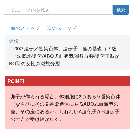
検索
前のステップ
次のステップ
遺伝
002.遺伝／性染色体、遺伝子、座の基礎（７級）
15.概論/遺伝/ABO式血液型/減数分裂/遺伝子型が
BO型の女性の減数分裂
POINT!
卵子が作られる場合、体細胞に2つある９番染色体
（ならびにその９番染色体にあるABO式血液型の
座、その座にあるかもしれないA遺伝子かB遺伝子）
の
一方
が受け継がれる。