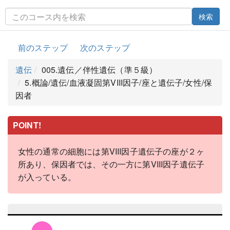
検索
前のステップ
次のステップ
遺伝
005.遺伝／伴性遺伝（準５級）
5.概論/遺伝/血液凝固第VIII因子/座と遺伝子/女性/保
因者
POINT!
女性の通常の細胞には第VIII因子遺伝子の座が２ヶ
所あり、保因者では、その一方に第VIII因子遺伝子
が入っている。