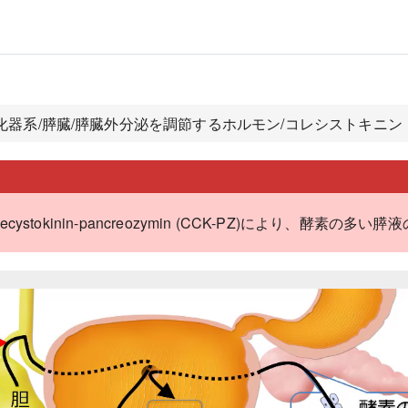
消化器系/膵臓/膵臓外分泌を調節するホルモン/コレシストキニ
stokinin-pancreozymin (CCK-PZ)により、酵素の