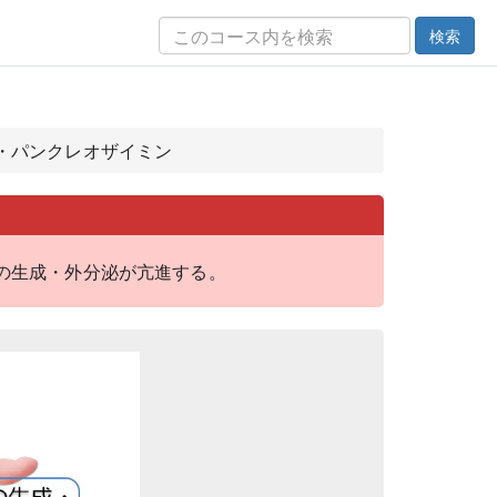
検索
ン・パンクレオザイミン
多い膵液の生成・外分泌が亢進する。