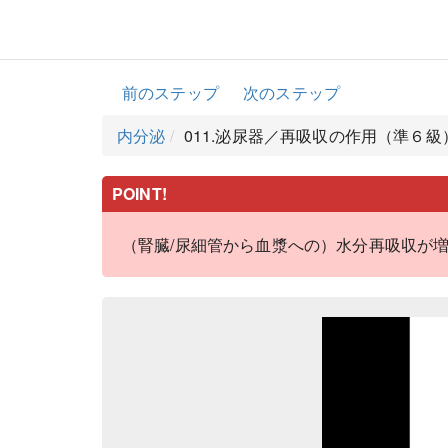
前のステップ
次のステップ
内分泌
011.泌尿器／再吸収の作用（準６級
POINT!
（腎臓/尿細管から血漿への）水分再吸収が