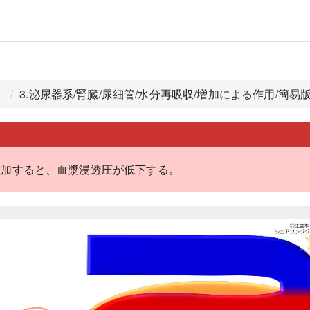
）
3.泌尿器系/腎臓/尿細管/水分再吸収/増加による作用/簡易
増加すると、血漿浸透圧が低下する。