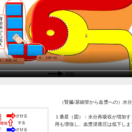
（腎臓/尿細管から血漿への）水
１番星（図）：水分再吸収が増加す
用も増強し、血漿浸透圧は低下しま