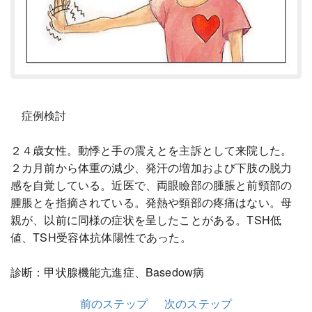
症例検討
２４歳女性。動悸と手の震えとを主訴として来院した。
２カ月前から体重の減少、発汗の増加および下肢の脱力
感を自覚している。近医で、両眼瞼部の腫脹と前頸部の
腫脹とを指摘されている。発熱や頸部の疼痛はない。母
親が、以前に同様の症状を呈したことがある。TSH低
値、TSH受容体抗体陽性であった。
診断：甲状腺機能亢進症、Basedow病
前のステップ
次のステップ