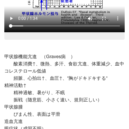
甲状腺機能亢進 （Graves病 ）
酸素消費↑、微熱、多汗、食欲亢進、体重減少、血中
コレステロール低値
頻脈、心拍出↑、血圧↑、”胸がドキドキする”
精神活動↑
精神過敏、暑がり、不眠
振戦（随意筋、小さく速い、規則正しい）
甲状腺腫
びまん性、表面は平滑
造血亢進
眼症状（成因不明）