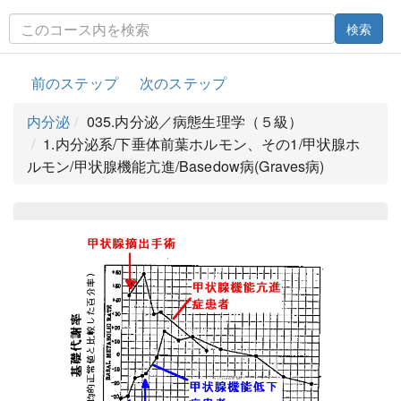
検索
前のステップ
次のステップ
内分泌
035.内分泌／病態生理学（５級）
1.内分泌系/下垂体前葉ホルモン、その1/甲状腺ホ
ルモン/甲状腺機能亢進/Basedow病(Graves病)