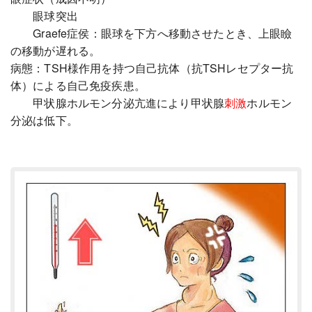
眼球突出
Graefe症侯：眼球を下方へ移動させたとき、上眼瞼
の移動が遅れる。
病態：TSH様作用を持つ自己抗体（抗TSHレセプター抗
体）による自己免疫疾患。
甲状腺ホルモン分泌亢進により甲状腺
刺激
ホルモン
分泌は低下。