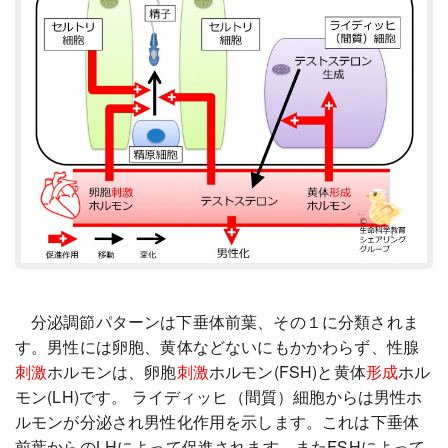
分泌調節パターンは下垂体前葉、その１に分類されま
す。男性には卵胞、黄体などないにもかかわらず、性腺
刺激
ホルモンは、卵胞
刺激
ホルモン(FSH)と黄体
形成
ホル
モン(LH)です。 ライディッヒ（間質）細胞からは男性ホ
ルモンが分泌され男性化作用を示します。これは下垂体
前葉からのLHによって促進されます。またFSHによって