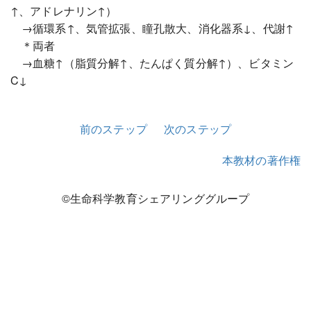
↑、アドレナリン↑）
→循環系↑、気管拡張、瞳孔散大、消化器系↓、代謝↑
＊両者
→血糖↑（脂質分解↑、たんぱく質分解↑）、ビタミン
C↓
前のステップ
次のステップ
本教材の著作権
©生命科学教育シェアリンググループ