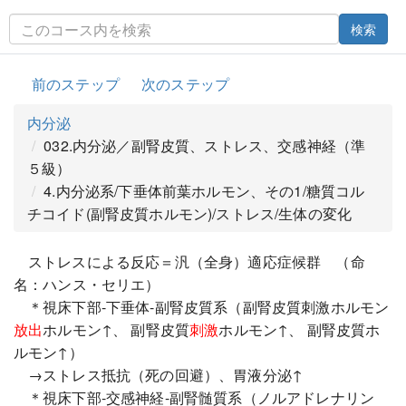
検索
前のステップ
次のステップ
内分泌
032.内分泌／副腎皮質、ストレス、交感神経（準
５級）
4.内分泌系/下垂体前葉ホルモン、その1/糖質コル
チコイド(副腎皮質ホルモン)/ストレス/生体の変化
ストレスによる反応＝汎（全身）適応症候群 （命
名：ハンス・セリエ）
＊視床下部-下垂体-副腎皮質系（副腎皮質刺激ホルモン
放出
ホルモン↑、 副腎皮質
刺激
ホルモン↑、 副腎皮質ホ
ルモン↑）
→ストレス抵抗（死の回避）、胃液分泌↑
＊視床下部-交感神経-副腎髄質系（ノルアドレナリン