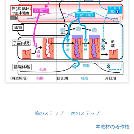
前のステップ
次のステップ
本教材の著作権