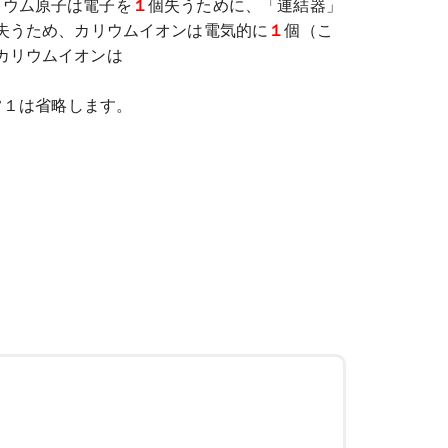
リウム原子は電子を
１
個失うために、「連結器」
失うため、カリウムイオンは電気的に
１
個（こ
カリウムイオンは
常１は省略します。