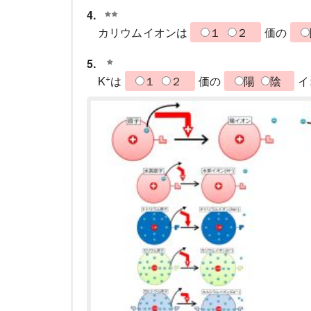
4.
カリウムイオンは
１
２
価の
5.
+
K
は
１
２
価の
陽
陰
イ