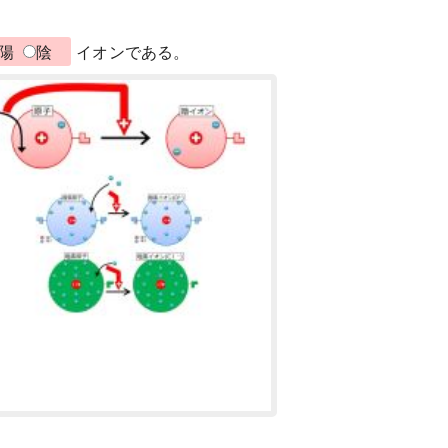
陽
陰
イオンである。