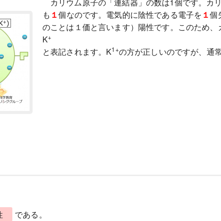
カリウム原子の「連結器」の数は1個です。カ
も
１
個なのです。電気的に陰性である電子を
１
個
のことは１価と言います）陽性です。このため、
+
K
1+
と表記されます。K
の方が正しいのですが、通
性
である。