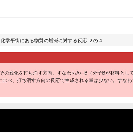
2.化学平衡にある物質の増減に対する反応-２の４
、その変化を打ち消す方向、すなわちA←B（分子Bが材料とし
に比べ、打ち消す方向の反応で生成される量は少ない。すなわ