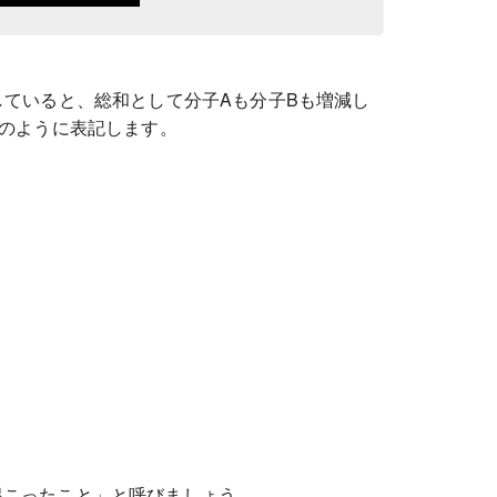
していると、総和として分子Aも分子Bも増減し
Bのように表記します。
起こったこと」と呼びましょう。