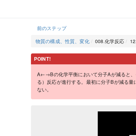
前のステップ
物質の構成、性質、変化
008.化学反応
1
POINT!
A←→Bの化学平衡において分子Aが減ると
る）反応が進行する。最初に分子Bが減る量
ない。