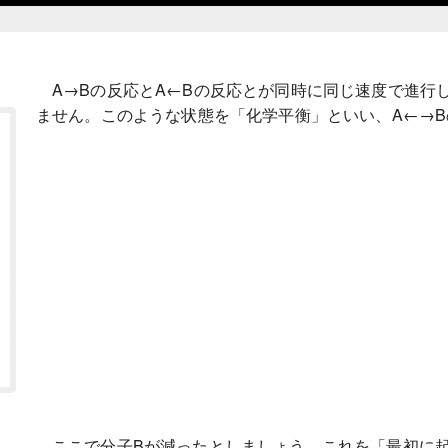
A→Bの反応とA←Bの反応とが同時に同じ速度で進行
ません。このような状態を「化学平衡」といい、A←→
ここで分子Bが減ったとしましょう。これを「最初に