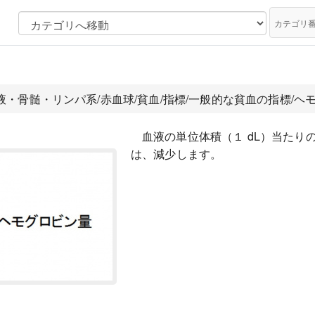
カテゴリ
血液・骨髄・リンパ系/赤血球/貧血/指標/一般的な貧血の指標/ヘ
血液の単位体積（１ dL）当た
は、減少します。