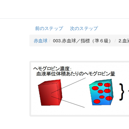
前のステップ
次のステップ
赤血球
003.赤血球／指標（準６級）
2.