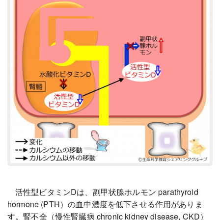
活性型ビタミンDは、副甲状腺ホルモン parathyroid
hormone (PTH）の血中濃度を低下させる作用がありま
す。腎不全（慢性腎臓病 chronic kidney disease, CKD）