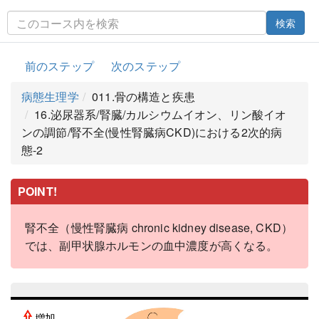
検索
前のステップ
次のステップ
病態生理学
011.骨の構造と疾患
16.泌尿器系/腎臓/カルシウムイオン、リン酸イオ
ンの調節/腎不全(慢性腎臓病CKD)における2次的病
態-2
POINT!
腎不全（慢性腎臓病 chronic kidney disease, CKD）
では、副甲状腺ホルモンの血中濃度が高くなる。