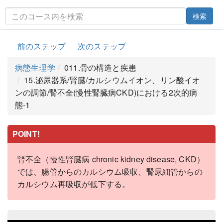
検索
前のステップ
次のステップ
病態生理学
011.骨の構造と疾患
15.泌尿器系/腎臓/カルシウムイオン、リン酸イオ
ンの調節/腎不全(慢性腎臓病CKD)における2次的病
態-1
POINT!
腎不全（慢性腎臓病 chronic kidney disease, CKD）
では、腸管からのカルシウム吸収、腎尿細管からの
カルシウム再吸収が低下する。