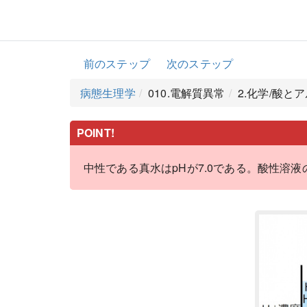
前のステップ
次のステップ
病態生理学
010.電解質異常
2.化学/酸と
POINT!
中性である真水はpHが7.0である。酸性溶液の