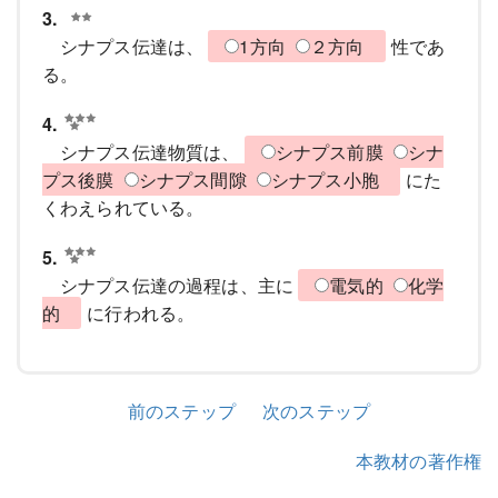
3.
シナプス伝達は、
1方向
２方向
性であ
る。
4.
シナプス伝達物質は、
シナプス前膜
シナ
プス後膜
シナプス間隙
シナプス小胞
にた
くわえられている。
5.
シナプス伝達の過程は、主に
電気的
化学
的
に行われる。
前のステップ
次のステップ
本教材の著作権