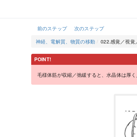
前のステップ
次のステップ
神経、電解質、物質の移動
022.感覚／視
POINT!
毛様体筋が収縮／弛緩すると、水晶体は厚く