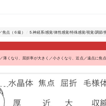
覚／焦点（６級）
5.神経系/感覚/体性感覚/特殊感覚/視覚/調節
／薄くなり、屈折率が大きく／小さくなり、近点／遠点に焦