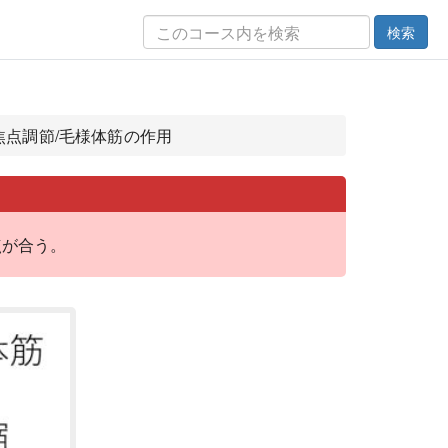
検索
/焦点調節/毛様体筋の作用
点が合う。