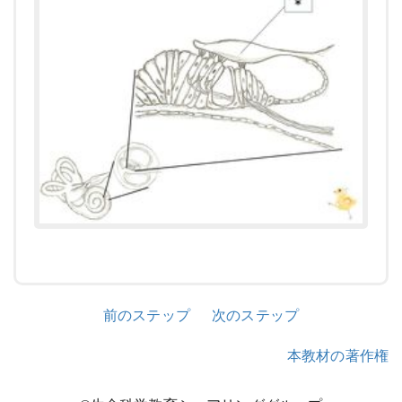
前のステップ
次のステップ
本教材の著作権