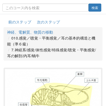
検索
前のステップ
次のステップ
神経、電解質、物質の移動
010.感覚／聴覚・平衡感覚／耳の基本的構造と機
能（準６級）
7.神経系/感覚/体性感覚/特殊感覚/聴覚・平衡感覚/
耳の解剖/内耳/蝸牛