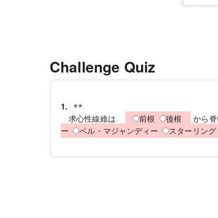
Challenge Quiz
1.
求心性線維は
前根
後根
から
ー
ベル・マジャンディー
スターリン