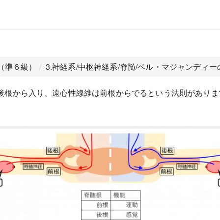
系（準６級）
3.神経系/中枢神経系/脊髄/ベル・マジャンディー
後根から入り、遠心性線維は前根からでるという法則がありま