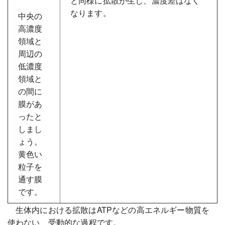
と同様に拡散が生じ、濃度差はなく
なります。
中央の
高濃度
領域と
周辺の
低濃度
領域と
の間に
膜があ
ったと
しまし
ょう。
黄色い
粒子を
通す膜
です。
生体内における拡散はATPなどの高エネルギー物質を
使わない、受動的な過程です。