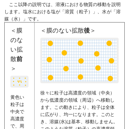
ここ以降の説明では、溶液における物質の移動を説明
します。塩水における塩が「溶質（粒子）」、水が「溶
媒（水）」です。
＜膜
＜膜のない拡散
＞
後
のな
い拡
散
前
＞
徐々に粒子は高濃度の領域（中央）
黄色い
から低濃度の領域（周辺）へ移動し
粒子は
ます。この動きにより、粒子は全体
中央で
に広がり、均一になります。このと
高濃度
き、溶媒(水)は基本、移動しません。
で、周
このような溶質（粒子）の高濃度領