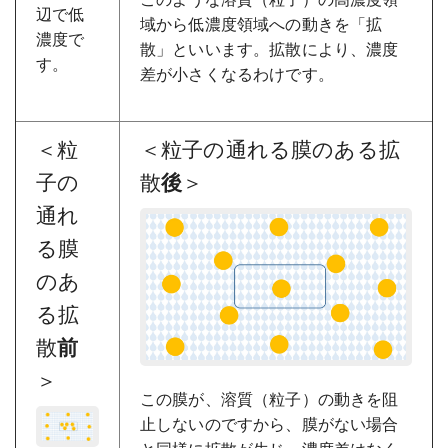
辺で低
域から低濃度領域への動きを「拡
濃度で
散」といいます。拡散により、濃度
す。
差が小さくなるわけです。
＜粒
＜粒子の通れる膜のある拡
子の
散
＞
後
通れ
る膜
のあ
る拡
散
前
＞
この膜が、溶質（粒子）の動きを阻
止しないのですから、膜がない場合