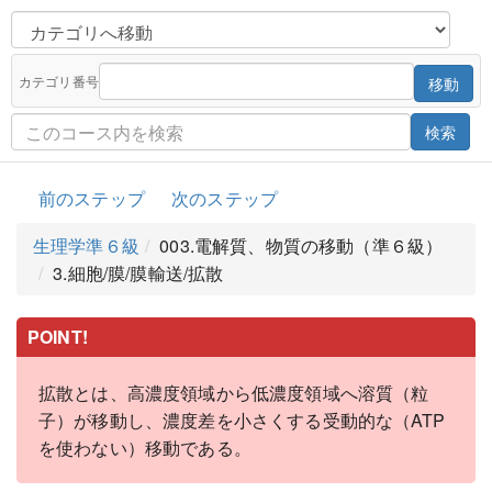
カテゴリ番号
移動
検索
前のステップ
次のステップ
生理学準６級
003.電解質、物質の移動（準６級）
3.細胞/膜/膜輸送/拡散
POINT!
拡散とは、高濃度領域から低濃度領域へ溶質（粒
子）が移動し、濃度差を小さくする受動的な（ATP
を使わない）移動である。