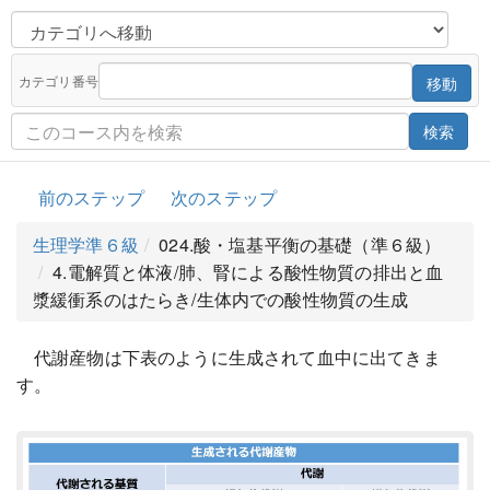
カテゴリ番号
移動
検索
前のステップ
次のステップ
生理学準６級
024.酸・塩基平衡の基礎（準６級）
4.電解質と体液/肺、腎による酸性物質の排出と血
漿緩衝系のはたらき/生体内での酸性物質の生成
代謝産物は下表のように生成されて血中に出てきま
す。