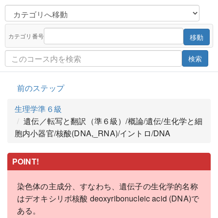
カテゴリ番号
移動
検索
前のステップ
生理学準６級
遺伝／転写と翻訳（準６級）/概論/遺伝/生化学と細
胞内小器官/核酸(DNA,_RNA)/イントロ/DNA
POINT!
染色体の主成分、すなわち、遺伝子の生化学的名称
はデオキシリボ核酸 deoxyribonucleic acid (DNA)で
ある。