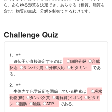
ら、あらゆる形質を決定でき、あらゆる（糖質、脂質を
含む）物質の生成、分解を制御できるわけです。
Challenge Quiz
1.
遺伝子が直接決定するのは
細胞分裂
合成
反応
タンパク質
分解反応
ビタミン
であ
る。
2.
生体内で化学反応を調節している酵素は
炭水
化物(糖)
タンパク質
電解質(イオン)
ビタミ
ン
脂肪
触媒
ATP
である。