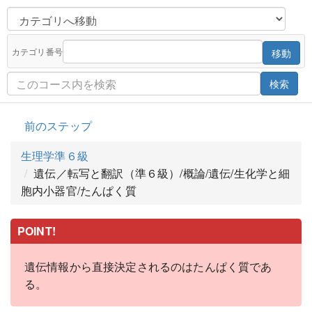
カテゴリ番号
移動
検索
前のステップ
生理学準６級
遺伝／転写と翻訳（準６級）/概論/遺伝/生化学と細
胞内小器官/たんぱく質
POINT!
遺伝情報から直接決定されるのはたんぱく質であ
る。