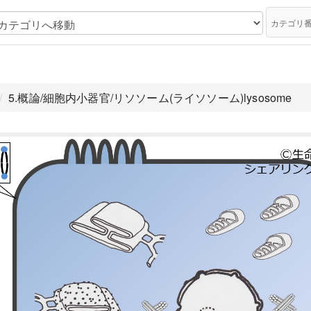
カテゴリ
5.概論/細胞内小器官/リソソーム(ライソソーム)lysosome