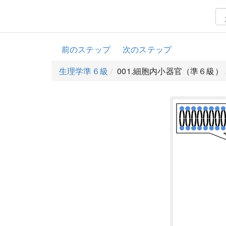
前のステップ
次のステップ
生理学準６級
001.細胞内小器官（準６級）