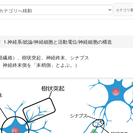
カテゴリ
1.神経系/総論/神経細胞と活動電位/神経細胞の構造
経繊維）、樹状突起、神経終末、シナプス
、神経終末側を「末梢側」とよぶ。）