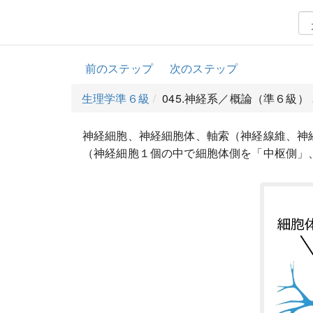
前のステップ
次のステップ
生理学準６級
045.神経系／概論（準６級）
神経細胞、神経細胞体、軸索（神経線維、神
（神経細胞１個の中で細胞体側を「中枢側」